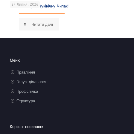
27 Липня, 2026
Вітаємо Марію Лукінічну Чипак!
Читати далі
Меню
Правління
Галузі діяльності
Профспілка
Структура
Корисні посилання