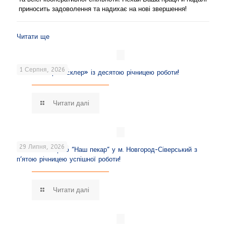
приносить задоволення та надихає на нові звершення!
Читати ще
1 Серпня, 2026
Вітаємо кафе «Еклер» із десятою річницею роботи!
Читати далі
29 Липня, 2026
Вітаємо пекарню “Наш пекар” у м. Новгород-Сіверський з
п’ятою річницею успішної роботи!
Читати далі