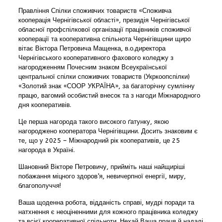
Правління Спілки споживчих товариств «Споживча
кооперація Чернігівської області», президія Чернігівської
обласної профспілкової організації працівників споживчої
кооперації та кооперативна спільнота Чернігівщини щиро
вітає Віктора Петровича Мащенка, в.о.директора
Чернігівського кооперативного фахового коледжу з
нагородженням Почесним знаком Всеукраїнської
центральної спілки споживчих товариств (Укркоопспілки)
«Золотий знак «СООР УКРАЇНА», за багаторічну сумлінну
працю, вагомий особистий внесок та з нагоди Міжнародного
дня кооперативів.
Це перша нагорода такого високого ґатунку, якою
нагороджено кооператора Чернігівщини. Досить знаковим є
те, що у 2025 – Міжнародний рік кооперативів, це 25
нагорода в Україні.
Шановний Вікторе Петровичу, прийміть наші найщиріші
побажання міцного здоров’я, невичерпної енергії, миру,
благополуччя!
Ваша щоденна робота, відданість справі, мудрі поради та
натхнення є неоціненними для кожного працівника коледжу
та всієї кооперативної спільноти. Нехай Ваша праця й надалі