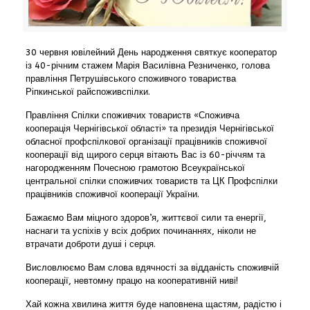
30 червня ювілейний День народження святкує кооператор
із 40-річним стажем Марія Василівна Резниченко, голова
правління Петрушівського споживчого товариства
Ріпкинської райспоживспілки.
Правління Спілки споживчих товариств «Споживча
кооперація Чернігівської області» та президія Чернігівської
обласної профспілкової організації працівників споживчої
кооперації від щирого серця вітають Вас із 60-річчям та
нагородженням Почесною грамотою Всеукраїнської
центральної спілки споживчих товариств та ЦК Профспілки
працівників споживчої кооперації України.
Бажаємо Вам міцного здоров’я, життєвої сили та енергії,
наснаги та успіхів у всіх добрих починаннях, ніколи не
втрачати доброти душі і серця.
Висловлюємо Вам слова вдячності за відданість споживчій
кооперації, невтомну працю на кооперативній ниві!
Хай кожна хвилина життя буде наповнена щастям, радістю і