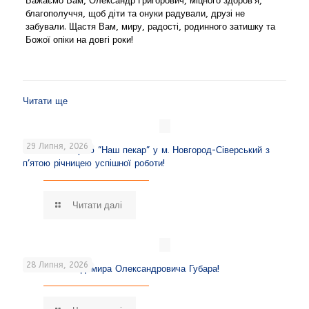
Бажаємо Вам, Олександр Григорович, міцного здоров’я,
благополуччя, щоб діти та онуки радували, друзі не
забували. Щастя Вам, миру, радості, родинного затишку та
Божої опіки на довгі роки!
Читати ще
29 Липня, 2026
Вітаємо пекарню “Наш пекар” у м. Новгород-Сіверський з
п’ятою річницею успішної роботи!
Читати далі
28 Липня, 2026
Вітаємо Володимира Олександровича Губара!