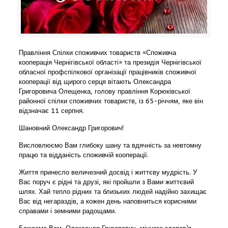
Правління Спілки споживчих товариств «Споживча
кооперація Чернігівської області» та президія Чернігівської
обласної профспілкової організації працівників споживчої
кооперації від щирого серця вітають Олександра
Григоровича Олещенка, голову правління Корюківської
районної спілки споживчих товариств, із 65-річчям, яке він
відзначає 11 серпня.
Шановний Олександр Григорович!
Висловлюємо Вам глибоку шану та вдячність за невтомну
працю та відданість споживчій кооперації.
Життя принесло величезний досвід і життєву мудрість. У
Вас поруч є рідні та друзі, які пройшли з Вами життєвий
шлях. Хай тепло рідних та близьких людей надійно захищає
Вас від негараздів, а кожен день наповниться корисними
справами і земними радощами.