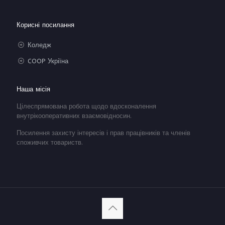
Корисні посилання
Коледж
COOP Укріїна
Наша місія
Цілеспрямована робота щодо вдосконалення
внутрікооперативних взаємовідносин.
Посилення захисту інтересів і прав працівників та членів
споживчих товариств.