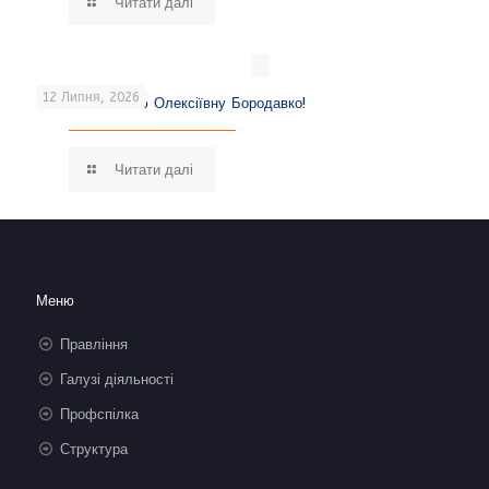
Читати далі
12 Липня, 2026
Вітаємо Наталію Олексіївну Бородавко!
Читати далі
Меню
Правління
Галузі діяльності
Профспілка
Структура