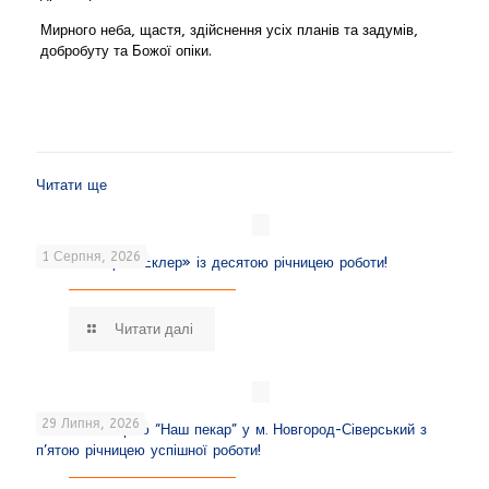
Мирного неба, щастя, здійснення усіх планів та задумів,
добробуту та Божої опіки.
Читати ще
1 Серпня, 2026
Вітаємо кафе «Еклер» із десятою річницею роботи!
Читати далі
29 Липня, 2026
Вітаємо пекарню “Наш пекар” у м. Новгород-Сіверський з
п’ятою річницею успішної роботи!