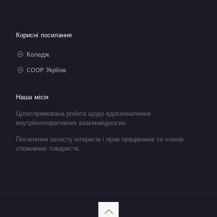
Корисні посилання
Коледж
COOP Укріїна
Наша місія
Цілеспрямована робота щодо вдосконалення
внутрікооперативних взаємовідносин.
Посилення захисту інтересів і прав працівників та членів
споживчих товариств.