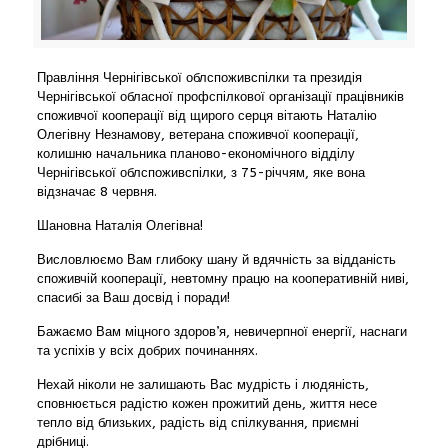
Правління Чернігівської облспоживспілки та президія
Чернігівської обласної профспілкової організації працівників
споживчої кооперації від щирого серця вітають Наталію
Олегівну Незнамову, ветерана споживчої кооперації,
колишню начальника планово-економічного відділу
Чернігівської облспоживспілки, з 75-річчям, яке вона
відзначає 8 червня.
Шановна Наталія Олегівна!
Висловлюємо Вам глибоку шану й вдячність за відданість
споживчій кооперації, невтомну працю на кооперативній ниві,
спасибі за Ваш досвід і поради!
Бажаємо Вам міцного здоров’я, невичерпної енергії, наснаги
та успіхів у всіх добрих починаннях.
Нехай ніколи не залишають Вас мудрість і людяність,
сповнюється радістю кожен прожитий день, життя несе
тепло від близьких, радість від спілкування, приємні
дрібниці.