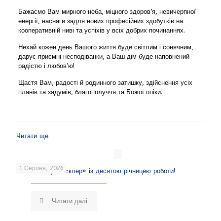
Бажаємо Вам мирного неба, міцного здоров’я, невичерпної
енергії, наснаги задля нових професійних здобутків на
кооперативній ниві та успіхів у всіх добрих починаннях.
Нехай кожен день Вашого життя буде світлим і сонячним,
дарує приємні несподіванки, а Ваш дім буде наповнений
радістю і любов’ю!
Щастя Вам, радості й родинного затишку, здійснення усіх
планів та задумів, благополуччя та Божої опіки.
Читати ще
1 Серпня, 2026
Вітаємо кафе «Еклер» із десятою річницею роботи!
Читати далі