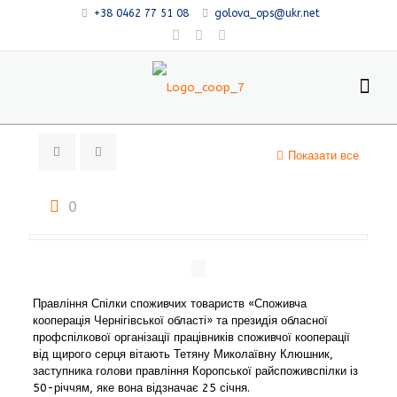
+38 0462 77 51 08
golova_ops@ukr.net
Показати все
0
Правління Спілки споживчих товариств «Споживча
кооперація Чернігівської області» та президія обласної
профспілкової організації працівників споживчої кооперації
від щирого серця вітають Тетяну Миколаївну Клюшник,
заступника голови правління Коропської райспоживспілки із
50-річчям, яке вона відзначає 25 січня.