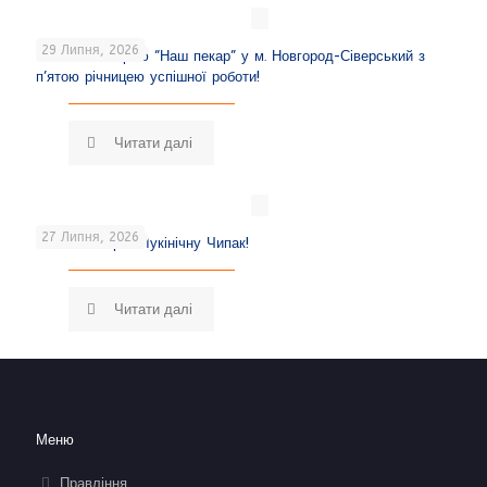
29 Липня, 2026
Вітаємо пекарню “Наш пекар” у м. Новгород-Сіверський з
п’ятою річницею успішної роботи!
Читати далі
27 Липня, 2026
Вітаємо Марію Лукінічну Чипак!
Читати далі
Меню
Правління