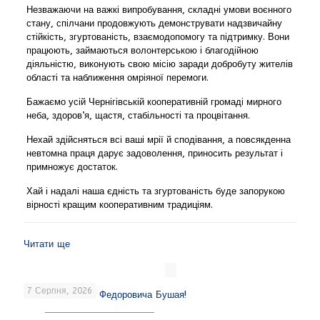
Незважаючи на важкі випробування, складні умови воєнного
стану, спілчани продовжують демонструвати надзвичайну
стійкість, згуртованість, взаємодопомогу та підтримку. Вони
працюють, займаються волонтерською і благодійною
діяльністю, виконують свою місію заради добробуту жителів
області та наближення омріяної перемоги.
Бажаємо усій Чернігівській кооперативній громаді мирного
неба, здоров’я, щастя, стабільності та процвітання.
Нехай здійсняться всі ваші мрії й сподівання, а повсякденна
невтомна праця дарує задоволення, приносить результат і
примножує достаток.
Хай і надалі наша єдність та згуртованість буде запорукою
вірності кращим кооперативним традиціям.
Читати ще
7 Серпня, 2026
Вітаємо Олексія Федоровича Бушая!