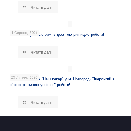
Читати далі
1 Серпня, 2026
Вітаємо кафе «Еклер» із десятою річницею роботи!
Читати далі
29 Липня, 2026
Вітаємо пекарню “Наш пекар” у м. Новгород-Сіверський з
п’ятою річницею успішної роботи!
Читати далі