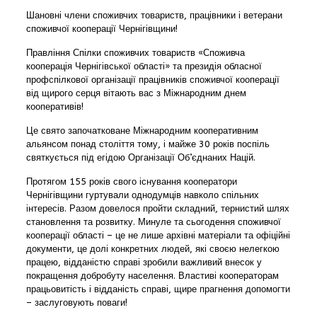
Шановні члени споживчих товариств, працівники і ветерани
споживчої кооперації Чернігівщини!
Правління Спілки споживчих товариств «Споживча
кооперація Чернігівської області» та президія обласної
профспілкової організації працівників споживчої кооперації
від щирого серця вітають вас з Міжнародним днем
кооперативів!
Це свято започатковане Міжнародним кооперативним
альянсом понад століття тому, і майже 30 років поспіль
святкується під егідою Організації Об’єднаних Націй.
Протягом 155 років свого існування кооператори
Чернігівщини гуртували однодумців навколо спільних
інтересів. Разом довелося пройти складний, тернистий шлях
становлення та розвитку. Минуле та сьогодення споживчої
кооперації області – це не лише архівні матеріали та офіційні
документи, це долі конкретних людей, які своєю нелегкою
працею, відданістю справі зробили важливий внесок у
покращення добробуту населення. Властиві кооператорам
працьовитість і відданість справі, щире прагнення допомогти
– заслуговують поваги!